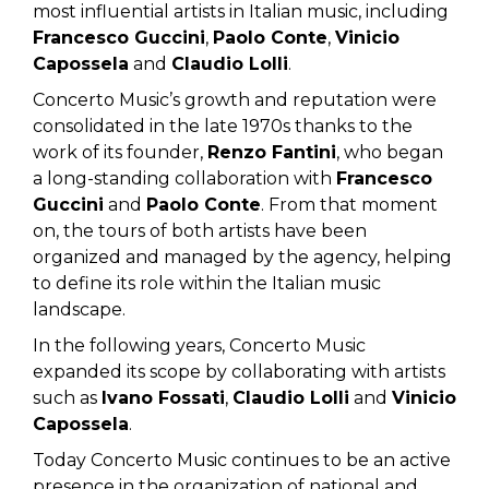
most influential artists in Italian music, including
Francesco Guccini
,
Paolo Conte
,
Vinicio
Capossela
and
Claudio Lolli
.
Concerto Music’s growth and reputation were
consolidated in the late 1970s thanks to the
work of its founder,
Renzo Fantini
, who began
a long-standing collaboration with
Francesco
Guccini
and
Paolo Conte
. From that moment
on, the tours of both artists have been
organized and managed by the agency, helping
to define its role within the Italian music
landscape.
In the following years, Concerto Music
expanded its scope by collaborating with artists
such as
Ivano Fossati
,
Claudio Lolli
and
Vinicio
Capossela
.
Today Concerto Music continues to be an active
presence in the organization of national and